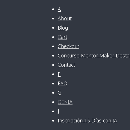
A
About
Blog
Cart
Checkout
Concurso Mentor Maker Desta
Contact
E
FAQ
G
GENIA
I
Inscripción 15 Días con IA