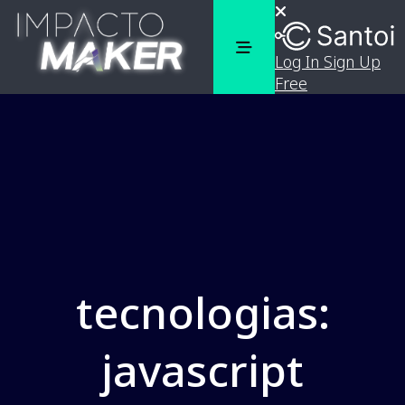
Log In
Sign Up
Free
tecnologias:
javascript